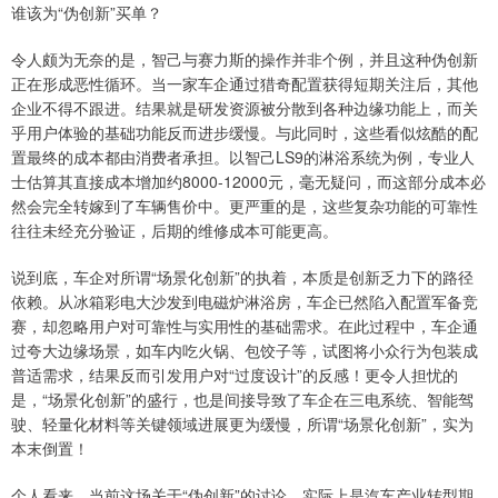
谁该为“伪创新”买单？
令人颇为无奈的是，智己与赛力斯的操作并非个例，并且这种伪创新
正在形成恶性循环。当一家车企通过猎奇配置获得短期关注后，其他
企业不得不跟进。结果就是研发资源被分散到各种边缘功能上，而关
乎用户体验的基础功能反而进步缓慢。与此同时，这些看似炫酷的配
置最终的成本都由消费者承担。以智己LS9的淋浴系统为例，专业人
士估算其直接成本增加约8000-12000元，毫无疑问，而这部分成本必
然会完全转嫁到了车辆售价中。更严重的是，这些复杂功能的可靠性
往往未经充分验证，后期的维修成本可能更高。
说到底，车企对所谓“场景化创新”的执着，本质是创新乏力下的路径
依赖。从冰箱彩电大沙发到电磁炉淋浴房，车企已然陷入配置军备竞
赛，却忽略用户对可靠性与实用性的基础需求。在此过程中，车企通
过夸大边缘场景，如车内吃火锅、包饺子等，试图将小众行为包装成
普适需求，结果反而引发用户对“过度设计”的反感！更令人担忧的
是，“场景化创新”的盛行，也是间接导致了车企在三电系统、智能驾
驶、轻量化材料等关键领域进展更为缓慢，所谓“场景化创新”，实为
本末倒置！
个人看来，当前这场关于“伪创新”的讨论，实际上是汽车产业转型期