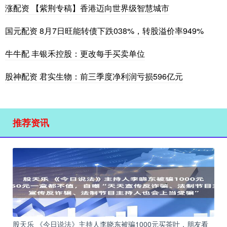
涨配资 【紫荆专稿】香港迈向世界级智慧城市
国元配资 8月7日旺能转债下跌038%，转股溢价率949%
牛牛配 丰银禾控股：更改每手买卖单位
股神配资 君实生物：前三季度净利润亏损596亿元
推荐资讯
股天乐 《今日说法》主持人李晓东被骗1000元买茶叶，朋友看