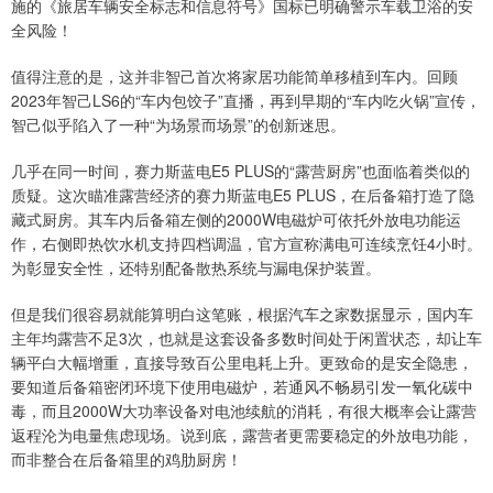
施的《旅居车辆安全标志和信息符号》国标已明确警示车载卫浴的安
全风险！
值得注意的是，这并非智己首次将家居功能简单移植到车内。回顾
2023年智己LS6的“车内包饺子”直播，再到早期的“车内吃火锅”宣传，
智己似乎陷入了一种“为场景而场景”的创新迷思。
几乎在同一时间，赛力斯蓝电E5 PLUS的“露营厨房”也面临着类似的
质疑。这次瞄准露营经济的赛力斯蓝电E5 PLUS，在后备箱打造了隐
藏式厨房。其车内后备箱左侧的2000W电磁炉可依托外放电功能运
作，右侧即热饮水机支持四档调温，官方宣称满电可连续烹饪4小时。
为彰显安全性，还特别配备散热系统与漏电保护装置。
但是我们很容易就能算明白这笔账，根据汽车之家数据显示，国内车
主年均露营不足3次，也就是这套设备多数时间处于闲置状态，却让车
辆平白大幅增重，直接导致百公里电耗上升。更致命的是安全隐患，
要知道后备箱密闭环境下使用电磁炉，若通风不畅易引发一氧化碳中
毒，而且2000W大功率设备对电池续航的消耗，有很大概率会让露营
返程沦为电量焦虑现场。说到底，露营者更需要稳定的外放电功能，
而非整合在后备箱里的鸡肋厨房！