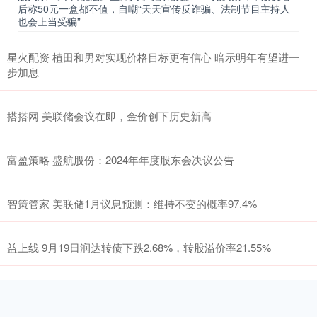
后称50元一盒都不值，自嘲“天天宣传反诈骗、法制节目主持人
也会上当受骗”
星火配资 植田和男对实现价格目标更有信心 暗示明年有望进一
步加息
搭搭网 美联储会议在即，金价创下历史新高
富盈策略 盛航股份：2024年年度股东会决议公告
智策管家 美联储1月议息预测：维持不变的概率97.4%
益上线 9月19日润达转债下跌2.68%，转股溢价率21.55%