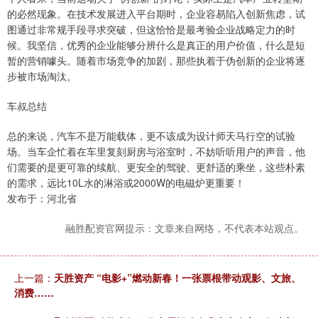
的必然现象。在技术发展进入平台期时，企业容易陷入创新焦虑，试
图通过非常规手段寻求突破，但这恰恰是最考验企业战略定力的时
候。我坚信，优秀的企业能够分辨什么是真正的用户价值，什么是短
暂的营销噱头。随着市场竞争的加剧，那些执着于伪创新的企业将逐
步被市场淘汰。
车叔总结
总的来说，汽车不是万能载体，更不该成为设计师天马行空的试验
场。当车企忙着在车里复刻厨房与浴室时，不妨听听用户的声音，他
们需要的是更可靠的续航、更安全的驾驶、更舒适的乘坐，这些朴素
的需求，远比10L水的淋浴或2000W的电磁炉更重要！
发布于：河北省
融胜配资官网提示：文章来自网络，不代表本站观点。
上一篇：
天胜资产 “电影+”燃动新春！一张票根带动观影、文旅、
消费……