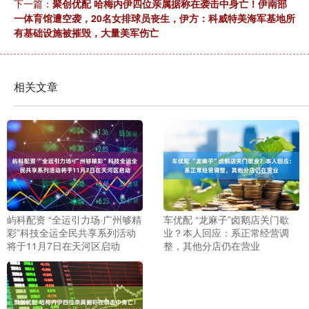
下一篇：
聚创优配 哈梅内伊四位亲属据称在袭击中身亡！伊南部
一体育馆遭空袭，20名女排球员丧生，伊方：科威特美海军基地所
有基础设施被摧毁，大量美军伤亡
相关文章
屿科配资 “全运引力场·广州够精
车优配 “龙麻子”卤鹅店关门歇
彩”科技全运全民共享系列活动
业？本人回应：系正常经营调
将于11月7日在天河区启动
整，其他分店仍在营业