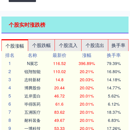
个股实时涨跌榜
个股跌幅
个股流入
个股流出
换手率
个股涨幅
排名
名称
最新价
涨幅
换手率
1
N展芯
116.52
396.89%
79.39%
2
锐翔智能
110.02
20.21%
16.80%
3
志特新材
14.8
20.03%
14.18%
4
博腾股份
20.44
20.02%
14.77%
5
近岸蛋白
46.72
20.01%
5.62%
6
毕得医药
61.6
20.01%
6.12%
7
五洲医疗
83.62
20.01%
18.37%
8
耐科装备
49.67
20.01%
6.83%
9
一博科技
53.33
20.01%
17.26%