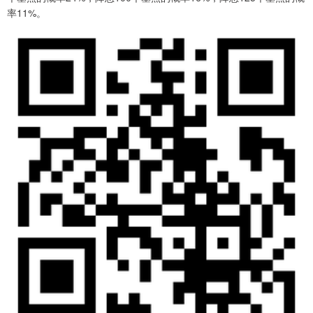
率11%。