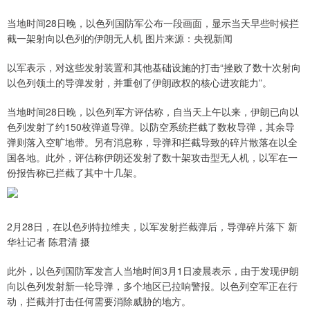
当地时间28日晚，以色列国防军公布一段画面，显示当天早些时候拦
截一架射向以色列的伊朗无人机 图片来源：央视新闻
以军表示，对这些发射装置和其他基础设施的打击“挫败了数十次射向
以色列领土的导弹发射，并重创了伊朗政权的核心进攻能力”。
当地时间28日晚，以色列军方评估称，自当天上午以来，伊朗已向以
色列发射了约150枚弹道导弹。以防空系统拦截了数枚导弹，其余导
弹则落入空旷地带。另有消息称，导弹和拦截导致的碎片散落在以全
国各地。此外，评估称伊朗还发射了数十架攻击型无人机，以军在一
份报告称已拦截了其中十几架。
2月28日，在以色列特拉维夫，以军发射拦截弹后，导弹碎片落下 新
华社记者 陈君清 摄
此外，以色列国防军发言人当地时间3月1日凌晨表示，由于发现伊朗
向以色列发射新一轮导弹，多个地区已拉响警报。以色列空军正在行
动，拦截并打击任何需要消除威胁的地方。