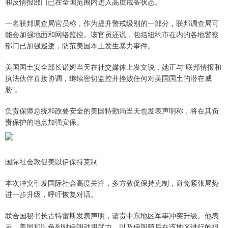
和反情报部门已在全国范围内进入高度戒备状态。
一名联邦调查局官员称，作为提升警戒级别的一部分，联邦调查局可
能会加强地面和网络监控。该官员还说，包括纽约市在内的各地警察
部门已加强巡逻，防范美国本土发生暴力事件。
美国国土安全部长诺姆当天在社交媒体上发文说，她正与“联邦情报和
执法伙伴直接协调，继续密切监控并挫败任何对美国国土的潜在威
胁”。
负责保障总统和政要安全的美国特勤局当天也发表声明称，将在其负
责保护的地点加强安保。
国际社会敦促美以伊保持克制
本次冲突引发国际社会高度关注，多方敦促保持克制，避免紧张局势
进一步升级，呼吁恢复对话。
联合国秘书长古特雷斯发表声明，谴责中东地区军事冲突升级。他表
示，美国和以色列对伊朗动用武力，以及伊朗随后在该地区进行的报