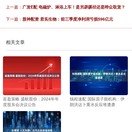
上一篇：
广发E配 电磁炉、淋浴上车！是另辟蹊径还是哗众取宠？
下一篇：
股神配资 君实生物：前三季度净利润亏损596亿元
相关文章
富盈策略 盛航股份：2024年年
钱程速配 国际原子能机构：伊
度股东会决议公告
朗洪达卜重水反应堆遭袭