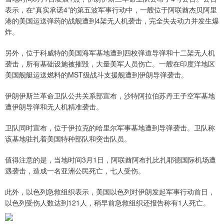
表示，在“真实承诺4”的第五波军事行动中，一艘位于阿联酋杰贝阿里
港的美国运送弹药的战舰遭到4架无人机袭击，完全失去动力并发生爆
炸。
另外，位于科威特的美国海军基地遭到四枚弹道导弹和十二架无人机
袭击，所有基础设施被摧毁，大量美军人员伤亡。一艘在印度洋地区
美国舰艇运送燃料的MST级战斗支援舰遭到伊朗导弹袭击。
伊朗伊斯兰革命卫队公共关系部宣布，沙特阿拉伯苏丹王子空军基地
遭伊朗导弹和无人机精准袭击。
卫队同时宣布，位于伊拉克的哈里尔军事基地遭到导弹袭击。卫队称
该基地驻扎着美国特种部队和突击队员。
值得注意的是，当地时间3月1日，阿联酋阿布扎比扎耶德国际机场遭
遇袭击，造成一名亚洲公民死亡，七人受伤。
此外，以色列急救组织表示，美国以色列对伊朗发起军事行动首日，
以色列受伤人数达到121人，稍早前急救组织还报告称有1人死亡。