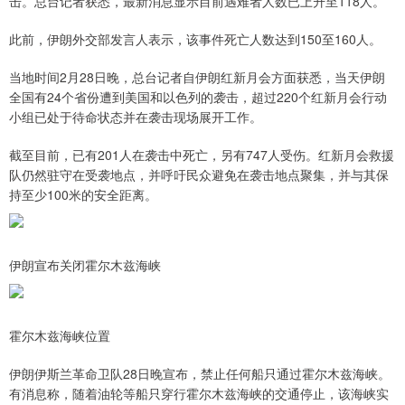
击。总台记者获悉，最新消息显示目前遇难者人数已上升至118人。
此前，伊朗外交部发言人表示，该事件死亡人数达到150至160人。
当地时间2月28日晚，总台记者自伊朗红新月会方面获悉，当天伊朗
全国有24个省份遭到美国和以色列的袭击，超过220个红新月会行动
小组已处于待命状态并在袭击现场展开工作。
截至目前，已有201人在袭击中死亡，另有747人受伤。红新月会救援
队仍然驻守在受袭地点，并呼吁民众避免在袭击地点聚集，并与其保
持至少100米的安全距离。
伊朗宣布关闭霍尔木兹海峡
霍尔木兹海峡位置
伊朗伊斯兰革命卫队28日晚宣布，禁止任何船只通过霍尔木兹海峡。
有消息称，随着油轮等船只穿行霍尔木兹海峡的交通停止，该海峡实