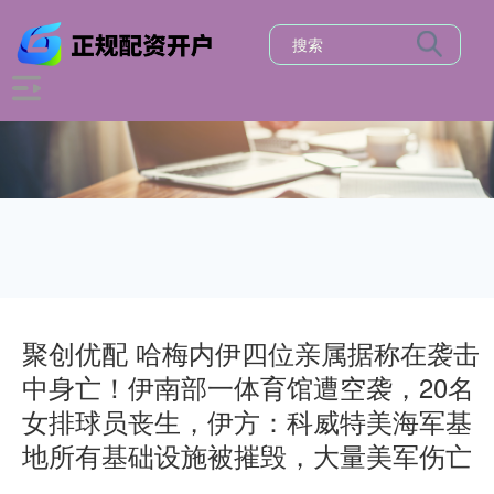
聚创优配 哈梅内伊四位亲属据称在袭击
中身亡！伊南部一体育馆遭空袭，20名
女排球员丧生，伊方：科威特美海军基
地所有基础设施被摧毁，大量美军伤亡