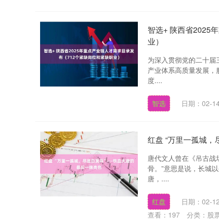
智选+ 陕西省202
业）
为深入贯彻党的二十届
产业体系高质量发展，
度....
智选
日期：02-1
红盘 “万里一孤城
唐代文人曾在《吊古战
骨。”意思是说，长城
唐，....
红盘
日期：02-1
查看：
197
分类：
股