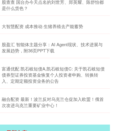
股查查 国台办今天点名的刘世芳、郑英耀、陈舒怡都
是什么货色？
大智慧配资 成本推动 生猪养殖去产能蓄势
股盈汇 智能体主题分享：AI Agent现状、技术进展与
发展趋势，附36页PPT下载
富通优配 凯石岐短债A,凯石岐短债C: 关于凯石岐短债
债券型证券投资基金恢复个人投资者申购、转换转
入、定期定额投资业务的公告
融合配资 最新！波兰反对乌克兰仓促加入欧盟！俄首
次攻进乌克兰重要矿业中心！