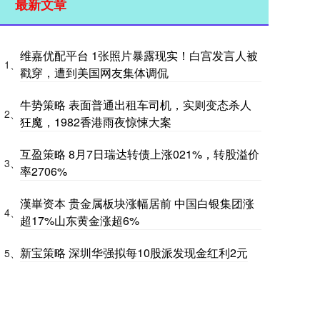
最新文章
维嘉优配平台 1张照片暴露现实！白宫发言人被
1、
戳穿，遭到美国网友集体调侃
牛势策略 表面普通出租车司机，实则变态杀人
2、
狂魔，1982香港雨夜惊悚大案
互盈策略 8月7日瑞达转债上涨021%，转股溢价
3、
率2706%
漢崋资本 贵金属板块涨幅居前 中国白银集团涨
4、
超17%山东黄金涨超6%
新宝策略 深圳华强拟每10股派发现金红利2元
5、