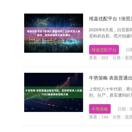
维嘉优配平台 1张
2026年6月底，白宫
尼科的合影。照片拍摄地
维嘉优配平台
日期
查看：
203
分类：
股
牛势策略 表面普通
上世纪八十年代初，香
剖、分尸，甚至遭到奸尸
牛势策略
日期：0
查看：
144
分类：
股