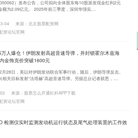
（000062）发布公告，公司拟向全体股东每10股派发现金红利2元
为2.09亿元。 2025年前三季度，深圳华强实....
3-04
来源：北京股票配资网
配资论坛官网
15万人爆仓！伊朗发射高超音速导弹，并封锁霍尔木兹海
内金饰克价突破1600元
间2月28日，美以对伊朗发动联合军事行动，随后，伊朗导弹反击。
相关目标发射“法塔赫”高超音速导弹。另据总台记者获悉，....
02
来源：股票怎么开通杠杆APP下载
配资论坛官网
OBD 检测仪实时监测发动机运行状态及尾气处理装置的工作效