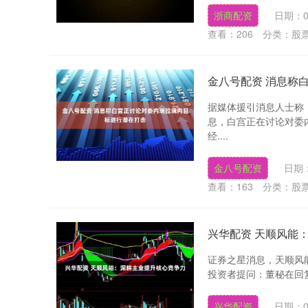
浙商配资
日期：0
查看：
206
分类：
股
金八号配资 消息称
据媒体援引消息人士称
息，白宫正在讨论对委
经....
金八号配资
日期：
查看：
163
分类：
股
兴华配资 天顺风能
证券之星消息，天顺风能
投资者提问：董秘在回复
兴华配资
日期：0