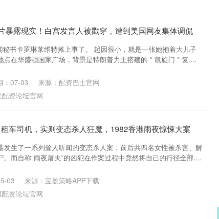
照片暴露现实！白宫发言人被戳穿，遭到美国网友集体调侃
新闻秘书卡罗琳莱维特摊上事了。 起因很小，就是一张她抱着大儿子
点在华盛顿国家广场，背景是特朗普力主搭建的＂凯旋门＂复....
：07-03
来源：配资巴士官网
票配资论坛官网
出租车司机，实则变态杀人狂魔，1982香港雨夜惊悚大案
港发生了一系列耸人听闻的变态杀人案，前后共四名女性被杀害、解
。而自称“雨夜屠夫”的凶犯在作案过程中竟然将自己的行径全部....
5-03
来源：宝盈策略APP下载
票配资论坛官网