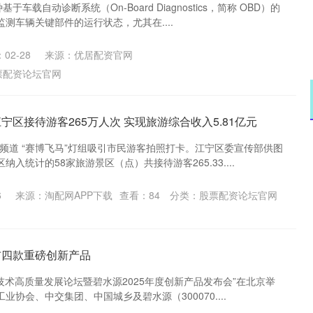
于车载自动诊断系统（On-Board Diagnostics，简称 OBD）的
测车辆关键部件的运行状态，尤其在....
02-28
来源：优居配资官网
票配资论坛官网
宁区接待游客265万人次 实现旅游综合收入5.81亿元
频道 “赛博飞马”灯组吸引市民游客拍照打卡。江宁区委宣传部供图
入统计的58家旅游景区（点）共接待游客265.33....
6
来源：淘配网APP下载
查看：
84
分类：
股票配资论坛官网
布四款重磅创新产品
“膜技术高质量发展论坛暨碧水源2025年度创新产品发布会”在北京举
协会、中交集团、中国城乡及碧水源（300070....