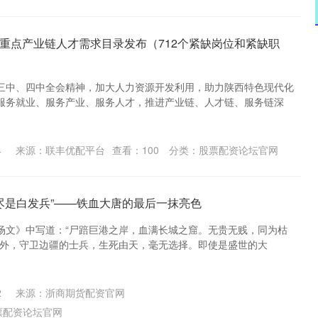
5年重点产业链人才需求目录发布（712个紧缺岗位和紧缺职
三中、四中全会精神，加大人力资源开发利用，助力陕西特色现代化
服务就业、服务产业、服务人才，推进产业链、人才链、服务链深
4
来源：联丰优配平台
查看：
100
分类：
股票配资论坛官网
，尽是白发兵”——铁血大唐的最后一抹亮色
场文》中写道：“尸踣巨港之岸，血满长城之窟。无贵无贱，同为枯
以外，守卫边疆的士兵，生死由天，毫无选择。即使是盛世的大
2
来源：浙商期货配资官网
票配资论坛官网