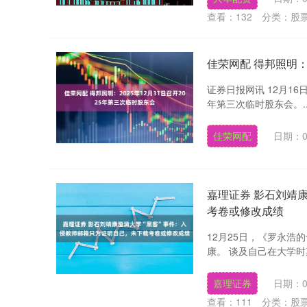
查看：
132
分类：
股
佳荣网配 得邦照明：
证券日报网讯 12月16
年第三次临时股东会。...
佳荣网配
日期：0
嘉理证券 影石刘靖
考卷或修改成绩
12月25日，《罗永浩的
康。 谈及自己在大学时
嘉理证券
日期：0
查看：
111
分类：
股