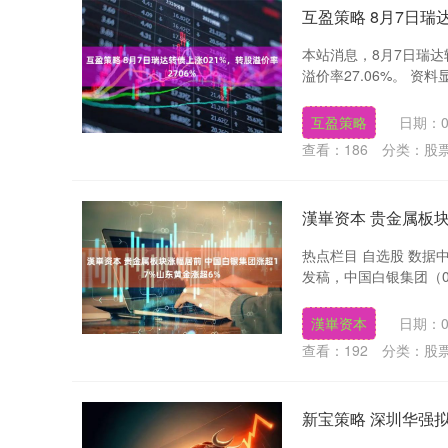
互盈策略 8月7日瑞
本站消息，8月7日瑞达转债
溢价率27.06%。 资料
深证成指
14311.01
.68
1.02%
200.89
1
互盈策略
日期：0
查看：
186
分类：
股
漢崋资本 贵金属板块
热点栏目 自选股 数据
发稿，中国白银集团（008
漢崋资本
日期：0
查看：
192
分类：
股
新宝策略 深圳华强拟