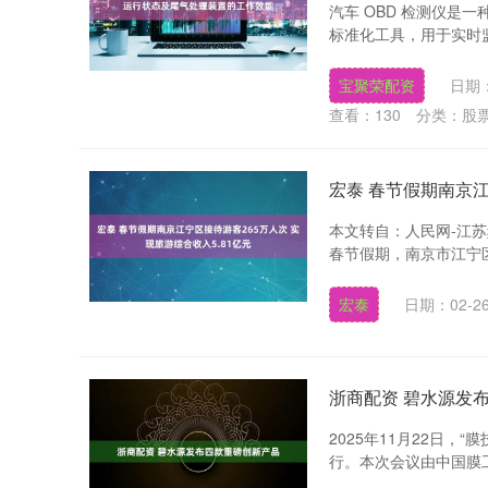
汽车 OBD 检测仪是一种基
标准化工具，用于实时监
宝聚荣配资
日期：
查看：
130
分类：
股
宏泰 春节假期南京江
本文转自：人民网-江苏
春节假期，南京市江宁区纳
宏泰
日期：02-2
浙商配资 碧水源发
2025年11月22日，
行。本次会议由中国膜工业