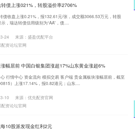
达转债上涨021%，转股溢价率2706%
收盘上涨0.21%，报132.61元/张，成交额3066.53万元，转股
显示，瑞达转债信用级别为“AA”，债....
沪深300
4694.44
.42%
43.13
0.93%
3-24
来源：盛盈优配平台
票配资论坛官网
涨幅居前 中国白银集团涨超17%山东黄金涨超6%
中心 行情中心 资金流向 模拟交易 客户端 贵金属板块涨幅居前，截至
15）上涨17.14%，报0.82港元；山东....
3-10
来源：优先配资官网
票配资论坛官网
每10股派发现金红利2元