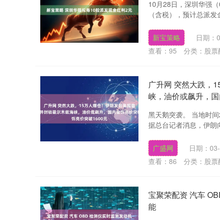
10月28日，深圳华强
（含税），预计总派发金额
新宝策略
日期：0
查看：
95
分类：
股票
广升网 突然大跌，
峡，油价或飙升，国
黑天鹅突袭。 当地时
据总台记者消息，伊朗向
广盛网
日期：03-
查看：
86
分类：
股票
宝聚荣配资 汽车 
能