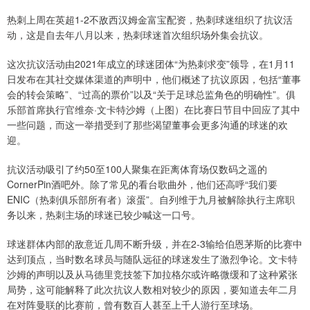
热刺上周在英超1-2不敌西汉姆金富宝配资，热刺球迷组织了抗议活
动，这是自去年八月以来，热刺球迷首次组织场外集会抗议。
这次抗议活动由2021年成立的球迷团体“为热刺求变”领导，在1月11
日发布在其社交媒体渠道的声明中，他们概述了抗议原因，包括“董事
会的转会策略”、“过高的票价”以及“关于足球总监角色的明确性”。俱
乐部首席执行官维奈·文卡特沙姆（上图）在比赛日节目中回应了其中
一些问题，而这一举措受到了那些渴望董事会更多沟通的球迷的欢
迎。
抗议活动吸引了约50至100人聚集在距离体育场仅数码之遥的
CornerPin酒吧外。除了常见的看台歌曲外，他们还高呼“我们要
ENIC（热刺俱乐部所有者）滚蛋”。自列维于九月被解除执行主席职
务以来，热刺主场的球迷已较少喊这一口号。
球迷群体内部的敌意近几周不断升级，并在2-3输给伯恩茅斯的比赛中
达到顶点，当时数名球员与随队远征的球迷发生了激烈争论。文卡特
沙姆的声明以及从马德里竞技签下加拉格尔或许略微缓和了这种紧张
局势，这可能解释了此次抗议人数相对较少的原因，要知道去年二月
在对阵曼联的比赛前，曾有数百人甚至上千人游行至球场。