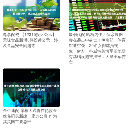
尊享配资 【12315投诉公示】
聚创优配 哈梅内伊四位亲属据
天味食品新增3件投诉公示，涉
称在袭击中身亡！伊南部一体育
及食品安全问题等
馆遭空袭，20名女排球员丧
生，伊方：科威特美海军基地所
有基础设施被摧毁，大量美军伤
亡
金牛速配 摩根大通将在伦敦金
丝雀码头新建一座办公楼 作为
其英国主要总部