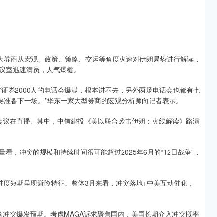
各大券商从宏观、政策、策略、交运等角度火速对伊朗局势进行解读，
议室迅速满员，人气爆棚。
证券2000人的电话会爆满，根本进不去，另外两场电话会也都有七
要准备下一场。”华东一家大型券商的宏观分析师向记者表示。
演会议在直播。其中，中信建投《美以联合袭击伊朗：火线解读》路演
，冲突的规模和持续时间很可能超过2025年6月的“12日战争”，
进度短期呈现避险特征。整体3月来看，冲突落地+中美互动催化，
含冲突爆发预期。考虑MAGA诉求聚焦国内，美国长期介入冲突概率