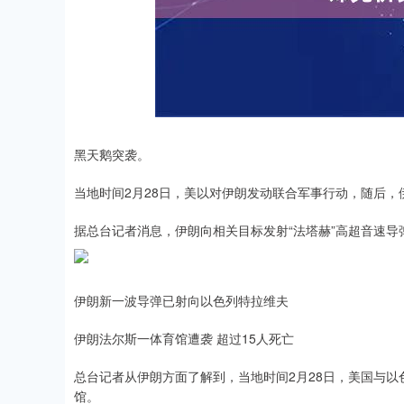
深证成指
14311.01
.68
1.02%
200.89
1
黑天鹅突袭。
当地时间2月28日，美以对伊朗发动联合军事行动，随后，
据总台记者消息，伊朗向相关目标发射“法塔赫”高超音速
伊朗新一波导弹已射向以色列特拉维夫
伊朗法尔斯一体育馆遭袭 超过15人死亡
总台记者从伊朗方面了解到，当地时间2月28日，美国与
馆。