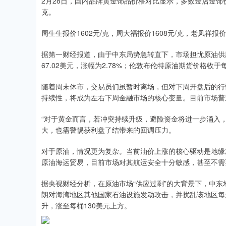
2月28日，国内品牌黄金饰品价格对比显示，多数金店金饰价格
克。
周生生报价1602元/克，周大福报价1608元/克，老凤祥报价1
据第一财经报道，由于中东局势急转直下，市场担忧原油供应
67.02美元，涨幅为2.78%；伦敦布伦特原油期货价格收于
随着周末休市，交易员们虽暂时离场，但对下周开盘后的行
持续性，将成为左右下周金融市场的核心变量。目前市场普
“对于黄金而言，若冲突持续升级，避险资金将进一步涌入，
大，也需警惕获利盘了结带来的回调压力。
对于原油，情况更为复杂。当前油价上涨的核心驱动是地缘
原油海运贸易，目前市场对其航运安全十分敏感，甚至不需
据央视财经分析，在原油市场“供应过剩”的大背景下，中
朗对海湾地区其他国家石油设施发动攻击，并扰乱该地区每
升，涨至每桶130美元上方。