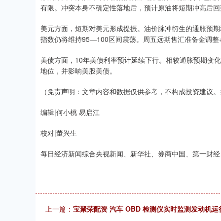
有限。冲突本身不确定性落地后，预计原油将短期冲高后回
美元方面，短期对美元形成提振。油价脉冲衍生的通胀预期
指数仍将维持95—100区间震荡。周五远期售汇准备金调
美债方面，10年美债利率预计延续下行。相较通胀预期变化
地位，并影响美股美债。
（免责声明：文章内容和数据仅供参考，不构成投资建议。
编辑|何小桃 易启江
校对|董兴生
每日经济新闻综合央视新闻、新华社、券商中国、第一财经
上一篇：
宝聚荣配资 汽车 OBD 检测仪实时监测发动机