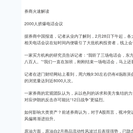
券商火速解读
2000人挤爆电话会议
据券商中国报道，记者从业内了解到，2月28日下午起，
相关电话会议在短时间内便吸引了大批机构投资者，线上会
一家买方机构的研究员告诉记者：“我听了三场电话会，东方
八百人。”“我们一直在加班，刚刚结束一场电话会，马上还
记者在进门财经网站上看到，周六晚9:30左右仍有4场路
的浏览量达到近8000人次。
一家券商的宏观团队认为，从以色列的诉求和美方集结的力量看
对应伊朗的反击亦可能比“12日战争”更猛烈。
如何影响大类资产？前述券商认为，对于A股而言，视冲突
风偏将渐进抬升。
原油方面，原油自2月商品流动性风波过后表现强势，已隐