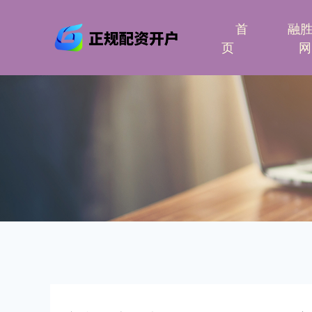
首
融
页
网