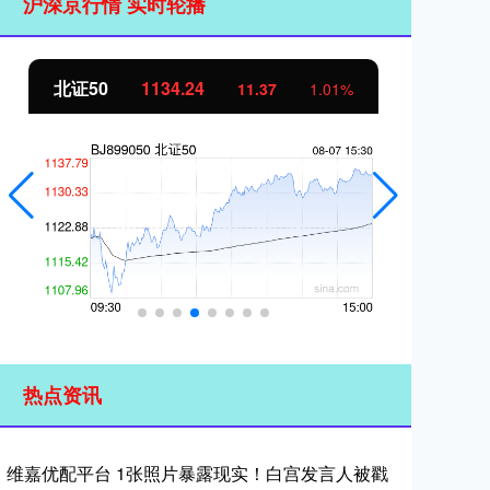
沪深京行情 实时轮播
北证50
1134.24
创
11.37
1.01%
热点资讯
维嘉优配平台 1张照片暴露现实！白宫发言人被戳