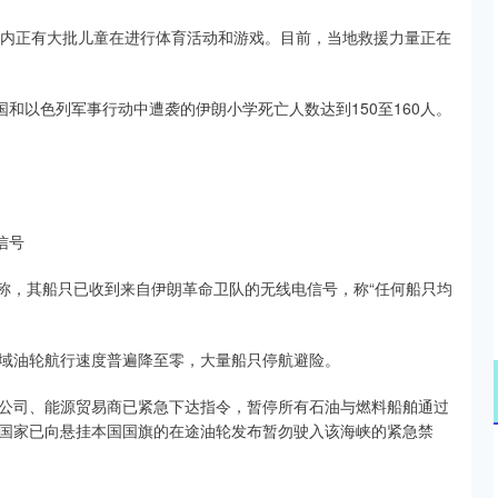
馆内正有大批儿童在进行体育活动和游戏。目前，当地救援力量正在
国和以色列军事行动中遭袭的伊朗小学死亡人数达到150至160人。
信号
日称，其船只已收到来自伊朗革命卫队的无线电信号，称“任何船只均
域油轮航行速度普遍降至零，大量船只停航避险。
公司、能源贸易商已紧急下达指令，暂停所有石油与燃料船舶通过
国家已向悬挂本国国旗的在途油轮发布暂勿驶入该海峡的紧急禁