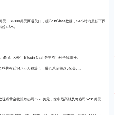
、64000美元两道关口，据CoinGlass数据，24小时内最低下探
幅超4.6%。
BNB、XRP、Bitcoin Cash等主流币种全线重挫。
内，全球共有近14.7万人被爆仓，爆仓总金额达5亿美元。
现货黄金收报每盎司5278美元，盘中最高触及每盎司5281美元；