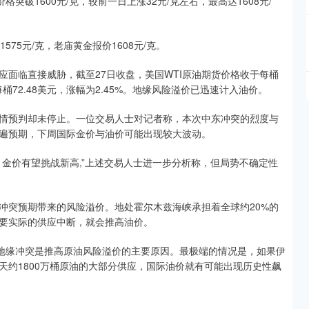
突破1600元/克，较前一日上涨32元/克左右，最高达1608元/
575元/克，老庙黄金报价1608元/克。
面临直接威胁，截至27日收盘，美国WTI原油期货价格收于每桶
每桶72.48美元，涨幅为2.45%。地缘风险溢价已迅速计入油价。
情预判却未停止。一位交易人士对记者称，本次中东冲突的烈度与
遍预期，下周国际金价与油价可能出现较大波动。
金价有望挑战新高,”上述交易人士进一步分析称，但局势不确定性
冲突预期带来的风险溢价。地处霍尔木兹海峡承担着全球约20%的
要实际的供应中断，就会推高油价。
东地缘冲突是推高原油风险溢价的主要原因。最极端的情况是，如果伊
天约1800万桶原油的大部分供应，国际油价就有可能出现历史性飙