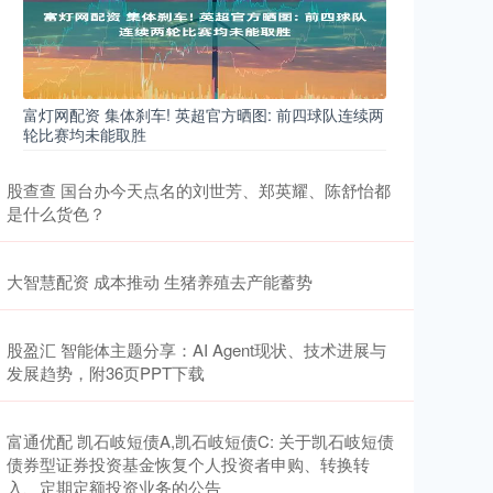
富灯网配资 集体刹车! 英超官方晒图: 前四球队连续两
轮比赛均未能取胜
股查查 国台办今天点名的刘世芳、郑英耀、陈舒怡都
是什么货色？
大智慧配资 成本推动 生猪养殖去产能蓄势
股盈汇 智能体主题分享：AI Agent现状、技术进展与
发展趋势，附36页PPT下载
富通优配 凯石岐短债A,凯石岐短债C: 关于凯石岐短债
债券型证券投资基金恢复个人投资者申购、转换转
入、定期定额投资业务的公告