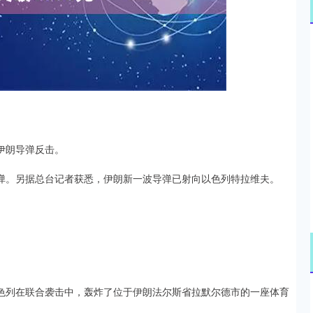
沪深300
4694.44
.42%
43.13
0.93%
伊朗导弹反击。
导弹。另据总台记者获悉，伊朗新一波导弹已射向以色列特拉维夫。
以色列在联合袭击中，轰炸了位于伊朗法尔斯省拉默尔德市的一座体育