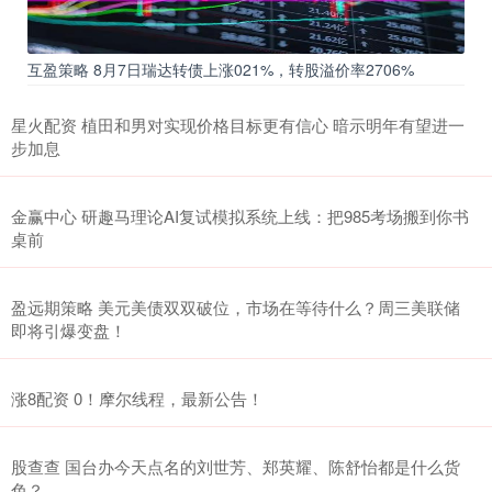
互盈策略 8月7日瑞达转债上涨021%，转股溢价率2706%
星火配资 植田和男对实现价格目标更有信心 暗示明年有望进一
步加息
金赢中心 研趣马理论AI复试模拟系统上线：把985考场搬到你书
桌前
盈远期策略 美元美债双双破位，市场在等待什么？周三美联储
即将引爆变盘！
涨8配资 0！摩尔线程，最新公告！
股查查 国台办今天点名的刘世芳、郑英耀、陈舒怡都是什么货
色？