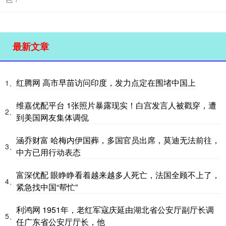
最新文章
红腾网 高市早苗访问印度，发力点定在围堵中国上
1、
维嘉优配平台 1张照片暴露现实！白宫发言人被戳穿，遭
2、
到美国网友集体调侃
涵乔财富 哈梅内伊国葬，多国官员出席，莫迪无法前往，
3、
中方已用行动表态
富深优配 眼睁睁看着越来越多人死亡，法国全顾不上了，
4、
紧急找中国“帮忙”
利鸿网 1951年，老红军寇庆延由湖北省公安厅副厅长调
5、
任广东省公安厅厅长，他