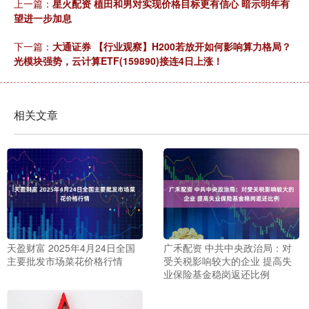
上一篇：
星火配资 植田和男对实现价格目标更有信心 暗示明年有
望进一步加息
下一篇：
大通证券 【行业观察】H200若放开如何影响算力格局？
光模块强势，云计算ETF(159890)接连4日上涨！
相关文章
天盈财富 2025年4月24日全国
广禾配资 中共中央政治局：对
主要批发市场菜花价格行情
受关税影响较大的企业 提高失
业保险基金稳岗返还比例