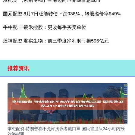
国元配资 8月7日旺能转债下跌038%，转股溢价率949%
牛牛配 丰银禾控股：更改每手买卖单位
股神配资 君实生物：前三季度净利润亏损596亿元
推荐资讯
掌柜配资 特朗普称不允许抗议者戴口罩 国民警卫队24小时内抵
达洛杉矶