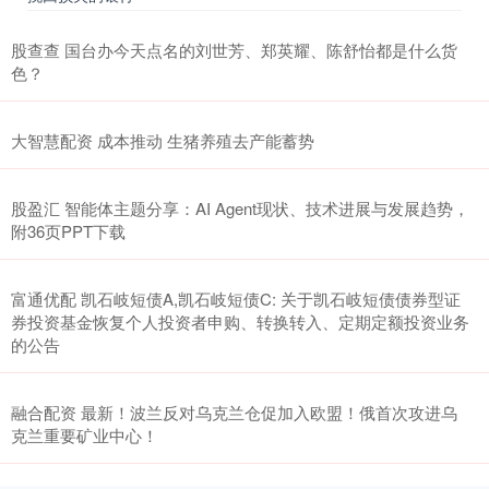
股查查 国台办今天点名的刘世芳、郑英耀、陈舒怡都是什么货
色？
大智慧配资 成本推动 生猪养殖去产能蓄势
股盈汇 智能体主题分享：AI Agent现状、技术进展与发展趋势，
附36页PPT下载
富通优配 凯石岐短债A,凯石岐短债C: 关于凯石岐短债债券型证
券投资基金恢复个人投资者申购、转换转入、定期定额投资业务
的公告
融合配资 最新！波兰反对乌克兰仓促加入欧盟！俄首次攻进乌
克兰重要矿业中心！