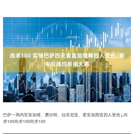
巴萨一周内官宣加维、费尔明、拉菲尼亚、霍安加西亚四人受伤↓尚
求100尚求100尚求100