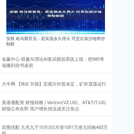
安联 哈马斯官员：若实现永久停火 可交出加沙地带控
制权
金赢中心 研趣马理论AI复试模拟系统上线：把985考
场搬到你书桌前
大牛网 【铁矿月报】宏观方向暂未定，矿价震荡运行
美港通配资 财报前瞻 | Verizon(VZ.US)、AT&T(T.US)
财报公布在即 用户增长情况成关注焦点
宏图优配 九毛九于10月3日斥资1001万港元回购483万
股