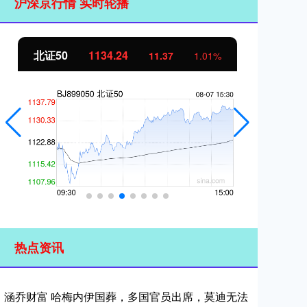
沪深京行情 实时轮播
北证50
1134.24
创
11.37
1.01%
热点资讯
涵乔财富 哈梅内伊国葬，多国官员出席，莫迪无法