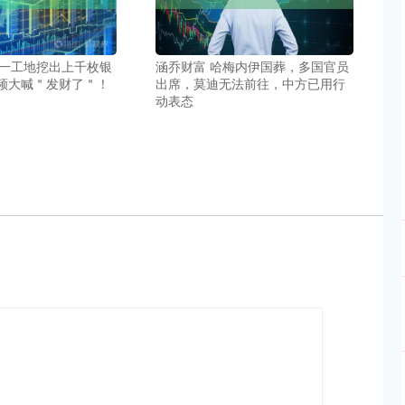
 一工地挖出上千枚银
涵乔财富 哈梅内伊国葬，多国官员
频大喊＂发财了＂！
出席，莫迪无法前往，中方已用行
动表态