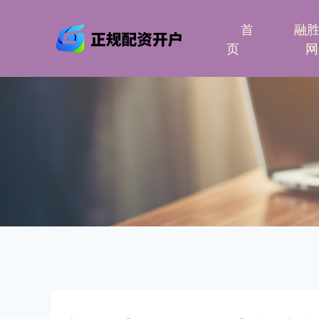
首
融
页
网