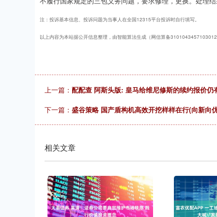
不履行国家规定的三包义务问题，要求修理，更换。处理结
注：投诉基本信息、投诉问题为当事人在全国12315平台投诉时自行填写。
以上内容为本站据公开信息整理，由智能算法生成（网信算备310104345710301
上一篇：
配配查 阿斯头版: 皇马给维尼修斯的续约报价仍
下一篇：
盛谷策略 国产盾构机高效开挖样样在行(向新向优
相关文章