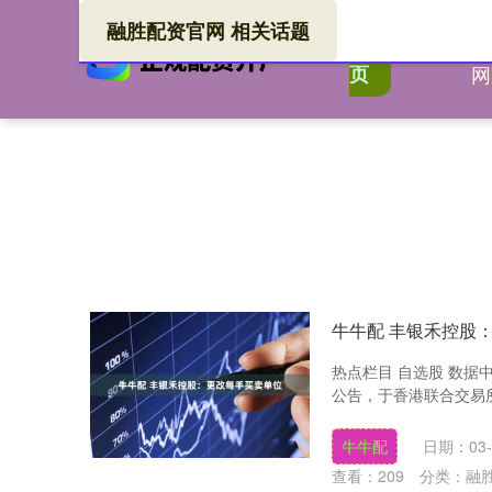
融胜配资官网 相关话题
融
首
页
网
牛牛配 丰银禾控股
热点栏目 自选股 数据中
公告，于香港联合交易所
牛牛配
日期：03-
查看：
209
分类：
融