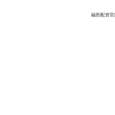
融胜配资官
上证指数
3900.35
00
-0.01%
21.92
0.