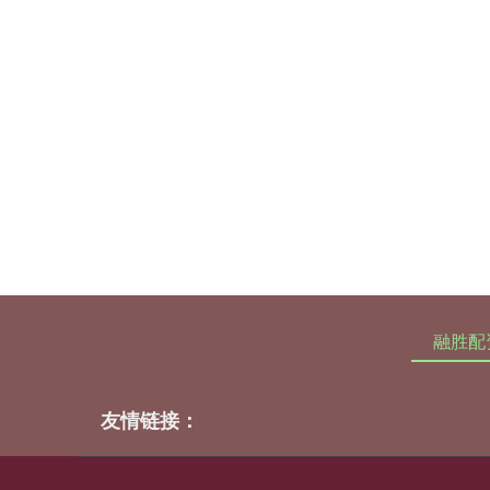
融胜配
友情链接：