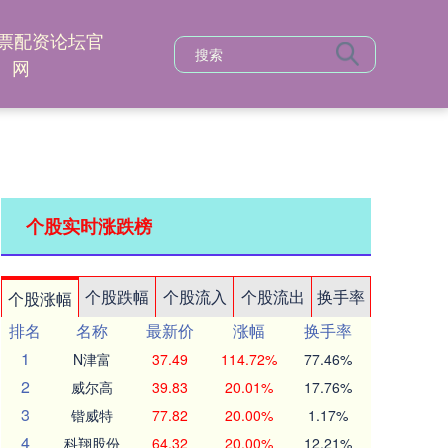
票配资论坛官
网
个股实时涨跌榜
个股跌幅
个股流入
个股流出
换手率
个股涨幅
排名
名称
最新价
涨幅
换手率
1
N津富
37.49
114.72%
77.46%
2
威尔高
39.83
20.01%
17.76%
3
锴威特
77.82
20.00%
1.17%
4
科翔股份
64.32
20.00%
12.21%