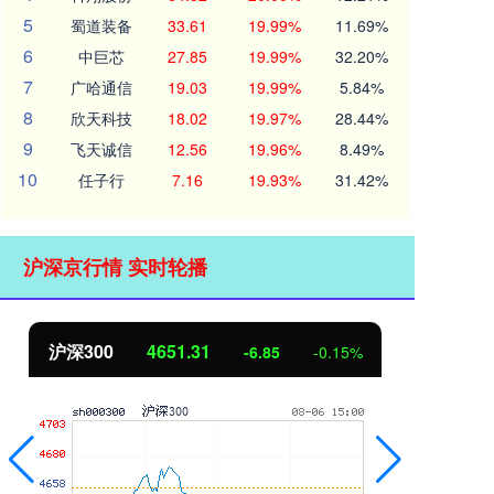
5
蜀道装备
33.61
19.99%
11.69%
6
中巨芯
27.85
19.99%
32.20%
7
广哈通信
19.03
19.99%
5.84%
8
欣天科技
18.02
19.97%
28.44%
9
飞天诚信
12.56
19.96%
8.49%
10
任子行
7.16
19.93%
31.42%
沪深京行情 实时轮播
沪深300
4651.31
北
-6.85
-0.15%