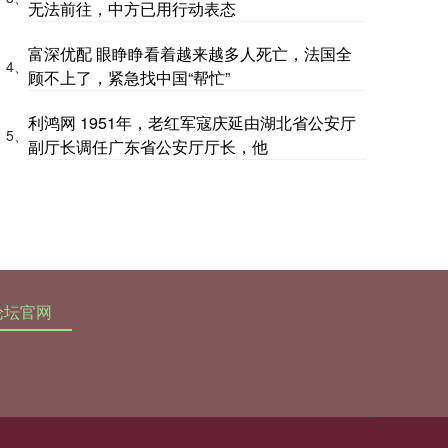
无法前往，中方已用行动表态
富深优配 眼睁睁看着越来越多人死亡，法国全
4、
顾不上了，紧急找中国“帮忙”
利鸿网 1951年，老红军寇庆延由湖北省公安厅
5、
副厅长调任广东省公安厅厅长，他
论坛官网