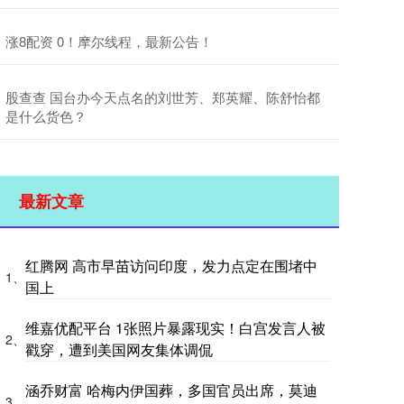
涨8配资 0！摩尔线程，最新公告！
股查查 国台办今天点名的刘世芳、郑英耀、陈舒怡都
是什么货色？
最新文章
红腾网 高市早苗访问印度，发力点定在围堵中
1、
国上
维嘉优配平台 1张照片暴露现实！白宫发言人被
2、
戳穿，遭到美国网友集体调侃
涵乔财富 哈梅内伊国葬，多国官员出席，莫迪
3、