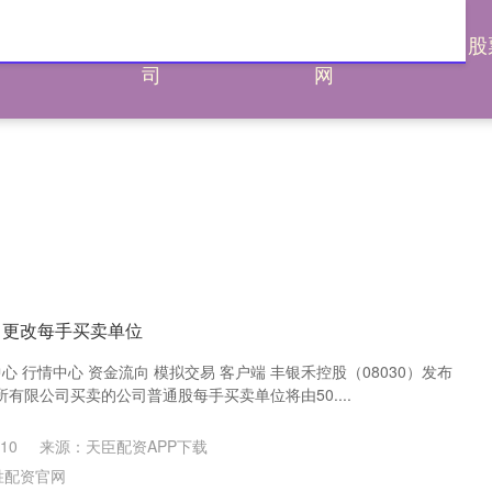
胜配资官
场外配资公
宁波股票配资
股
司
网
：更改每手买卖单位
心 行情中心 资金流向 模拟交易 客户端 丰银禾控股（08030）发布
有限公司买卖的公司普通股每手买卖单位将由50....
10
来源：天臣配资APP下载
胜配资官网