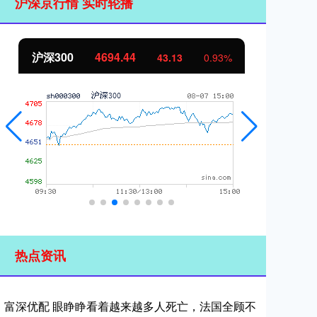
沪深京行情 实时轮播
沪深300
4694.44
北
43.13
0.93%
热点资讯
富深优配 眼睁睁看着越来越多人死亡，法国全顾不