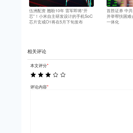
伍洲配资 翘盼10年 雷军即将“开
首胜证券 中
芯”！小米自主研发设计的手机SoC
并举帮扶困难
芯片玄戒O1将在5月下旬发布
一体化
相关评论
本文评分
*
评论内容
*