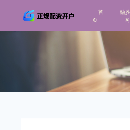
首
融
页
网