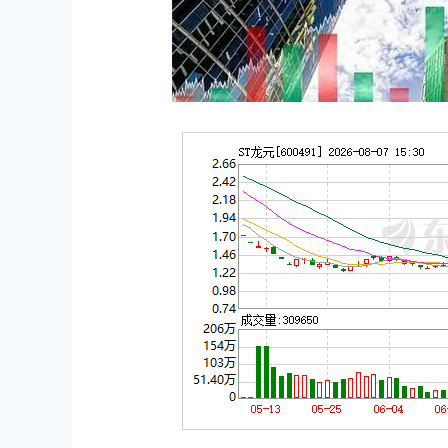
上证指数
3940.04
.40
2.13%
39.68
1.