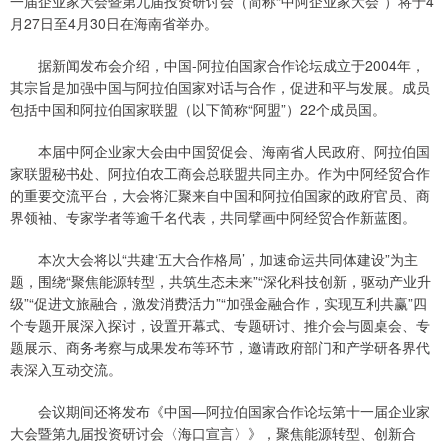
一届企业家大会暨第九届投资研讨会（简称“中阿企业家大会”）将于4
月27日至4月30日在海南省举办。
据新闻发布会介绍，中国-阿拉伯国家合作论坛成立于2004年，
其宗旨是加强中国与阿拉伯国家对话与合作，促进和平与发展。成员
包括中国和阿拉伯国家联盟（以下简称“阿盟”）22个成员国。
本届中阿企业家大会由中国贸促会、海南省人民政府、阿拉伯国
家联盟秘书处、阿拉伯农工商会总联盟共同主办。作为中阿经贸合作
的重要交流平台，大会将汇聚来自中国和阿拉伯国家的政府官员、商
界领袖、专家学者等逾千名代表，共同擘画中阿经贸合作新蓝图。
本次大会将以“共建‘五大合作格局’，加速命运共同体建设”为主
题，围绕“聚焦能源转型，共筑生态未来”“深化科技创新，驱动产业升
级”“促进文旅融合，激发消费活力”“加强金融合作，实现互利共赢”四
个专题开展深入探讨，设置开幕式、专题研讨、推介会与圆桌会、专
题展示、商务考察与成果发布等环节，邀请政府部门和产学研各界代
表深入互动交流。
会议期间还将发布《中国—阿拉伯国家合作论坛第十一届企业家
大会暨第九届投资研讨会〈海口宣言〉》，聚焦能源转型、创新合