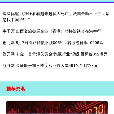
富深优配 眼睁睁看着越来越多人死亡，法国全顾不上了，紧
急找中国“帮忙”
牛千万 山西文旅参展企业（香港）对接洽谈会在港举行
创元网 8月7日鸿路转债下跌005%，转股溢价率10906%
旗开网 中金：首予潼关黄金“跑赢行业”评级 目标价352港元
顺升网 金证股份前三季度营业收入降491%至177亿元
推荐资讯